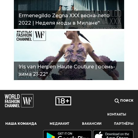
Ermenegildo Zegna XXX весна-лето
2022 | Неделя моды в Милане"
Iris van Herpen Haute Couture | осень-
зима 21-22"
ПОИСК
КОНТАКТЫ
Наш сайт использует файлы cookie и похожие технологии,
НАША КОМАНДА
МЕДИАКИТ
ВАКАНСИИ
ПАРТНЁРЫ
чтобы гарантировать максимальное удобство
пользователям, предоставляя персонализированную