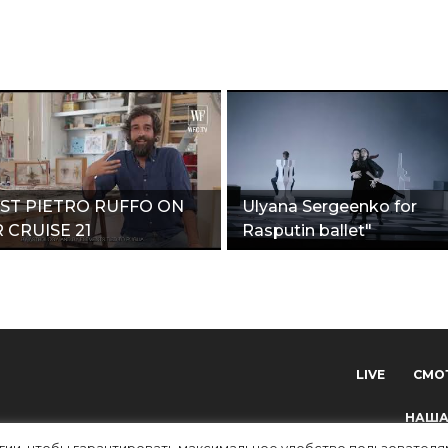
IST PIETRO RUFFO ON
Ulyana Sergeenko for
 CRUISE 21
Rasputin ballet"
LECTION"
LIVE
СМО
НАША