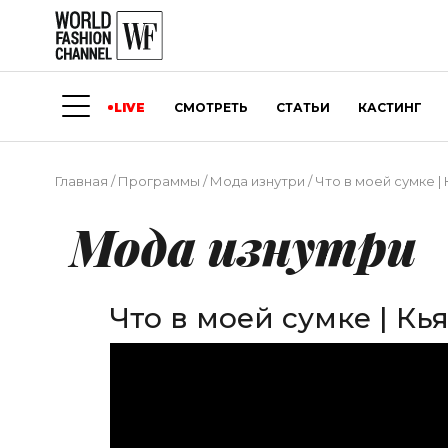
LIVE
СМОТРЕТЬ
СТАТЬИ
КАСТИНГ
Главная
/
Программы
/
Мода изнутри
/
Что в моей сумке |
Мода изнутри
Что в моей сумке | К