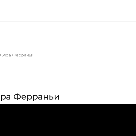
 Кьяра Ферраньи
ьяра Ферраньи