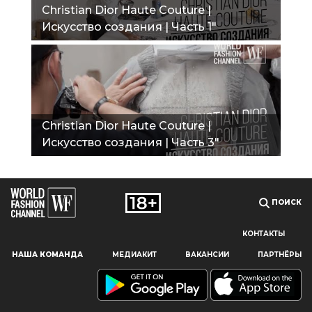
Christian Dior Haute Couture |
Искусство создания | Часть 1"
Christian Dior Haute Couture |
Искусство создания | Часть 3"
ПОИСК
КОНТАКТЫ
Наш сайт использует файлы cookie и похожие технологии,
НАША КОМАНДА
МЕДИАКИТ
ВАКАНСИИ
ПАРТНЁРЫ
чтобы гарантировать максимальное удобство
пользователям, предоставляя персонализированную
информацию, запоминая предпочтения в области
маркетинга и продукции, а также помогая получить