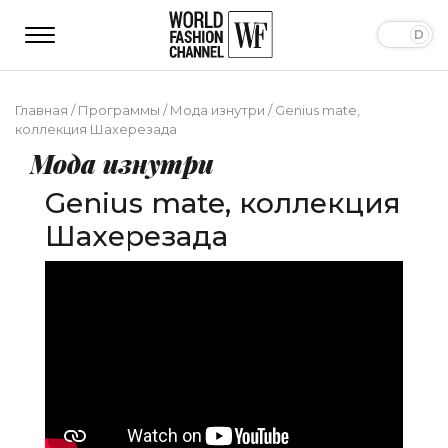
Главная
/
Программы
/
Мода изнутри
/
Genius mate,
коллекция Шахерезада
Мода изнутри
Genius mate, коллекция
Шахерезада