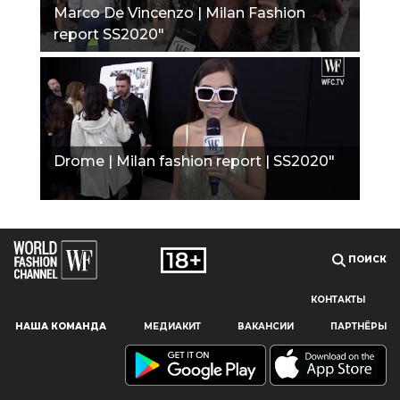
Marco De Vincenzo | Milan Fashion
report SS2020"
Drome | Milan fashion report | SS2020"
ПОИСК
КОНТАКТЫ
Наш сайт использует файлы cookie и похожие технологии,
НАША КОМАНДА
МЕДИАКИТ
ВАКАНСИИ
ПАРТНЁРЫ
чтобы гарантировать максимальное удобство
пользователям, предоставляя персонализированную
информацию, запоминая предпочтения в области
маркетинга и продукции, а также помогая получить