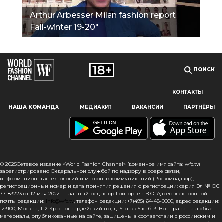
Arthur Arbesser Milan fashion report
Fall-winter 19-20"
ПОИСК
КОНТАКТЫ
Наш сайт использует файлы cookie и похожие технологии,
НАША КОМАНДА
МЕДИАКИТ
ВАКАНСИИ
ПАРТНЁРЫ
чтобы гарантировать максимальное удобство
пользователям, предоставляя персонализированную
информацию, запоминая предпочтения в области
маркетинга и продукции, а также помогая получить
правильную информацию. При использовании данного
сайта, вы подтверждаете свое согласие на использование
© 2025Сетевое издание «World Fashion Channel» (доменное имя сайта: wfc.tv)
файлов cookie в соответствии с настоящим уведомлением
зарегистрировано Федеральной службой по надзору в сфере связи,
информационных технологий и массовых коммуникаций (Роскомнадзор),
в отношении данного типа файлов. Если вы не согласны
регистрационный номер и дата принятия решения о регистрации: серия Эл № ФС
с тем, чтобы мы использовали данный тип файлов,
77-83223 от 12 мая 2022 г. Главный редактор Григорьев В.О. Адрес электронной
то вы должны соответствующим образом установить
почты редакции:
info@wfc.tv
, телефон редакции: +7(495) 64-48-0000, адрес редакции:
123100, Москва, 1-й Красногвардейский пр., д.15 этаж 5 каб. 3. Все права на любые
настройки вашего браузера или не использовать сайт wfc.tv
материалы, опубликованные на сайте, защищены в соответствии с российским и