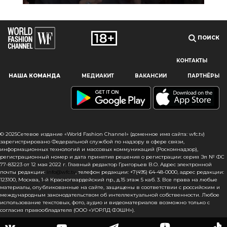
ПОИСК
КОНТАКТЫ
Наш сайт использует файлы cookie и похожие технологии,
НАША КОМАНДА
МЕДИАКИТ
ВАКАНСИИ
ПАРТНЁРЫ
чтобы гарантировать максимальное удобство
пользователям, предоставляя персонализированную
информацию, запоминая предпочтения в области
маркетинга и продукции, а также помогая получить
правильную информацию. При использовании данного
сайта, вы подтверждаете свое согласие на использование
© 2025Сетевое издание «World Fashion Channel» (доменное имя сайта: wfc.tv)
файлов cookie в соответствии с настоящим уведомлением
зарегистрировано Федеральной службой по надзору в сфере связи,
информационных технологий и массовых коммуникаций (Роскомнадзор),
в отношении данного типа файлов. Если вы не согласны
регистрационный номер и дата принятия решения о регистрации: серия Эл № ФС
с тем, чтобы мы использовали данный тип файлов,
77-83223 от 12 мая 2022 г. Главный редактор Григорьев В.О. Адрес электронной
то вы должны соответствующим образом установить
почты редакции:
info@wfc.tv
, телефон редакции: +7(495) 64-48-0000, адрес редакции:
123100, Москва, 1-й Красногвардейский пр., д.15 этаж 5 каб. 3. Все права на любые
настройки вашего браузера или не использовать сайт wfc.tv
материалы, опубликованные на сайте, защищены в соответствии с российским и
международным законодательством об интеллектуальной собственности. Любое
СОГЛАСЕН
использование текстовых, фото, аудио и видеоматериалов возможно только с
согласия правообладателя (ООО «УОРЛД ФЭШН»).