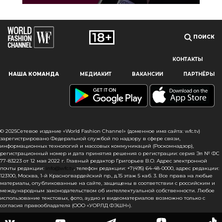
ПОИСК
КОНТАКТЫ
Наш сайт использует файлы cookie и похожие технологии,
НАША КОМАНДА
МЕДИАКИТ
ВАКАНСИИ
ПАРТНЁРЫ
чтобы гарантировать максимальное удобство
пользователям, предоставляя персонализированную
информацию, запоминая предпочтения в области
маркетинга и продукции, а также помогая получить
правильную информацию. При использовании данного
сайта, вы подтверждаете свое согласие на использование
© 2025Сетевое издание «World Fashion Channel» (доменное имя сайта: wfc.tv)
файлов cookie в соответствии с настоящим уведомлением
зарегистрировано Федеральной службой по надзору в сфере связи,
информационных технологий и массовых коммуникаций (Роскомнадзор),
в отношении данного типа файлов. Если вы не согласны
регистрационный номер и дата принятия решения о регистрации: серия Эл № ФС
с тем, чтобы мы использовали данный тип файлов,
77-83223 от 12 мая 2022 г. Главный редактор Григорьев В.О. Адрес электронной
то вы должны соответствующим образом установить
почты редакции:
info@wfc.tv
, телефон редакции: +7(495) 64-48-0000, адрес редакции:
123100, Москва, 1-й Красногвардейский пр., д.15 этаж 5 каб. 3. Все права на любые
настройки вашего браузера или не использовать сайт wfc.tv
материалы, опубликованные на сайте, защищены в соответствии с российским и
международным законодательством об интеллектуальной собственности. Любое
СОГЛАСЕН
использование текстовых, фото, аудио и видеоматериалов возможно только с
согласия правообладателя (ООО «УОРЛД ФЭШН»).