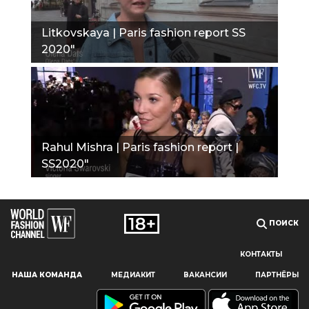
Litkovskaya | Paris fashion report SS
2020"
Rahul Mishra | Paris fashion report |
SS2020"
ПОИСК
КОНТАКТЫ
Наш сайт использует файлы cookie и похожие технологии,
НАША КОМАНДА
МЕДИАКИТ
ВАКАНСИИ
ПАРТНЁРЫ
чтобы гарантировать максимальное удобство
пользователям, предоставляя персонализированную