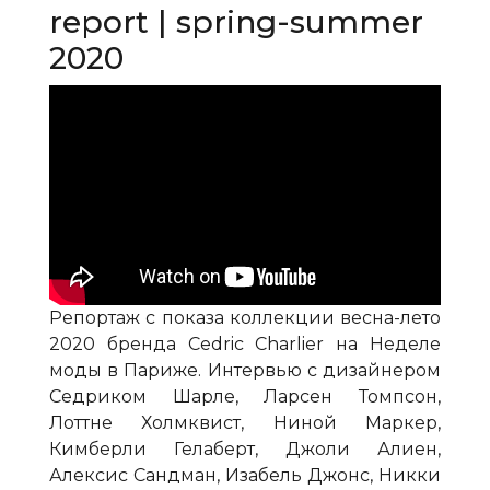
report | spring-summer
2020
Репортаж с показа коллекции весна-лето
2020 бренда Сedric Charlier на Неделе
моды в Париже. Интервью с дизайнером
Седриком Шарле, Ларсен Томпсон,
Лоттне Холмквист, Ниной Маркер,
Кимберли Гелаберт, Джоли Алиен,
Алексис Сандман, Изабель Джонс, Никки