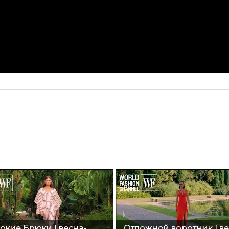
кие Брюки | весна-
Отложной воротник I ве