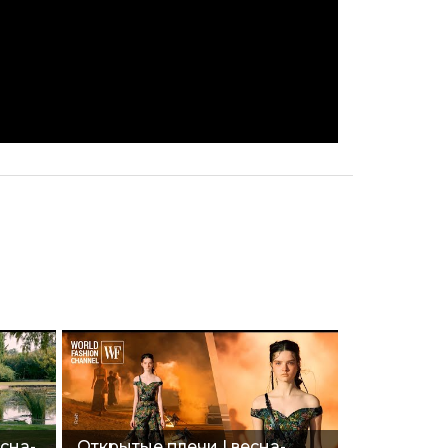
сна-
Открытые плечи | весна-