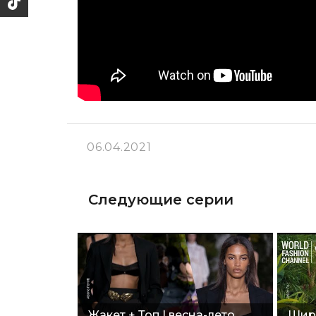
06.04.2021
Следующие серии
Жакет + Топ | весна-лето
Широ