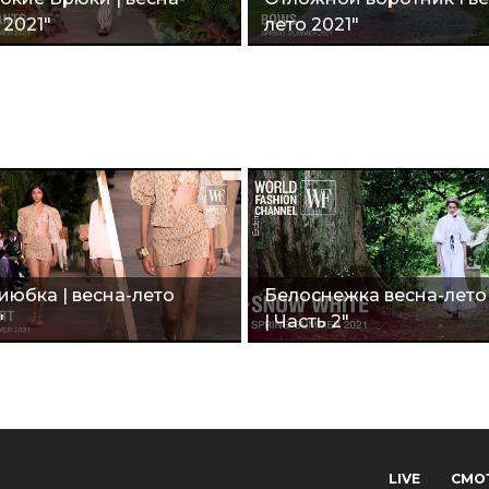
 2021"
лето 2021"
юбка | весна-лето
Белоснежка весна-лето
"
| Часть 2"
LIVE
СМО