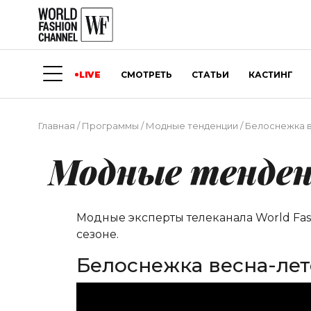
LIVE
СМОТРЕТЬ
СТАТЬИ
КАСТИНГ
Главная
/
Программы
/
Модные тенденции
/
Белоснежка ве
Модные тенде
Модные эксперты телеканала World Fa
сезоне.
Белоснежка весна-лето