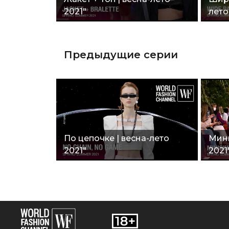
2021"
лето
Предыдущие серии
По цепочке | весна-лето
Мини
2021"
2021