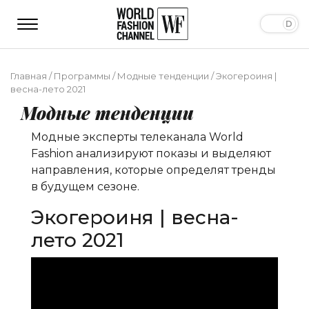
Главная
/
Программы
/
Модные тенденции
/
Экогероиня |
весна-лето 2021
Модные тенденции
Модные эксперты телеканала World
Fashion анализируют показы и выделяют
направления, которые определят тренды
в будущем сезоне.
Экогероиня | весна-
лето 2021