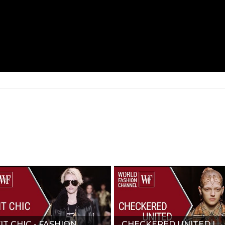
IT CHIC - FASHION
CHECKERED UNITED |