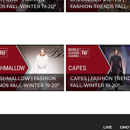
S FALL-WINTER 19-20"
FASHION TRENDS FALL-
WINTER 19-20"
SHMALLOW | FASHION
CAPES | FASHION TREN
DS FALL-WINTER 19-20"
FALL-WINTER 19-20"
LIVE
СМО