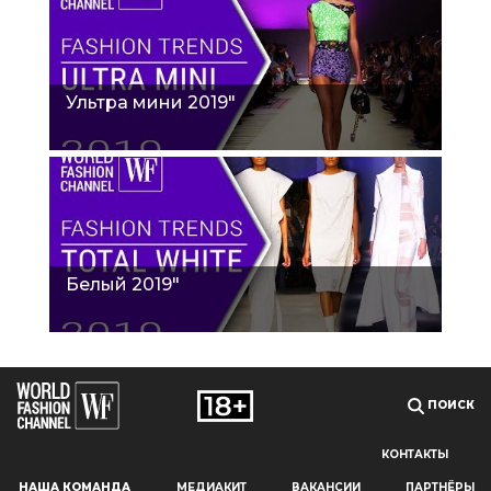
Ультра мини 2019"
Белый 2019"
ПОИСК
КОНТАКТЫ
Наш сайт использует файлы cookie и похожие технологии,
НАША КОМАНДА
МЕДИАКИТ
ВАКАНСИИ
ПАРТНЁРЫ