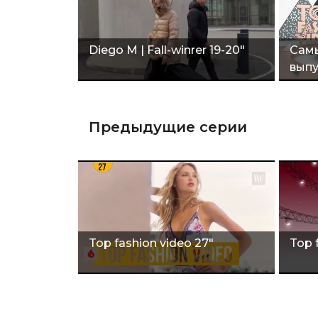
Diego M | Fall-winrer 19-20"
Самы
выпу
Предыдущие серии
Top fashion video 27"
Top 