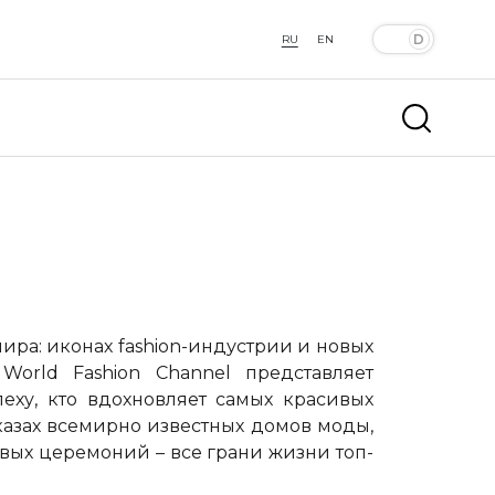
RU
EN
мира: иконах
fashion
-индустрии и новых
–
World
Fashion
Channel
представляет
пеху, кто вдохновляет самых красивых
казах всемирно известных домов моды,
вых церемоний – все грани жизни топ-