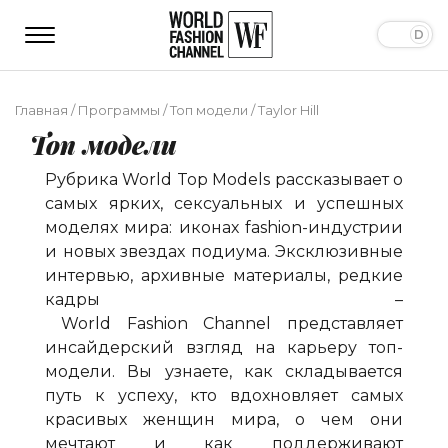
Главная
/
Программы
/
Топ модели
/
Taylor Hill
Топ модели
Рубрика
World
Top
Models
рассказывает о
самых ярких, сексуальных и успешных
моделях мира: иконах
fashion
-индустрии
и новых звездах подиума. Эксклюзивные
интервью, архивные материалы, редкие
кадры –
World
Fashion
Channel
представляет
инсайдерский взгляд на карьеру топ-
модели. Вы узнаете, как складывается
путь к успеху, кто вдохновляет самых
красивых женщин мира, о чем они
мечтают и как поддерживают