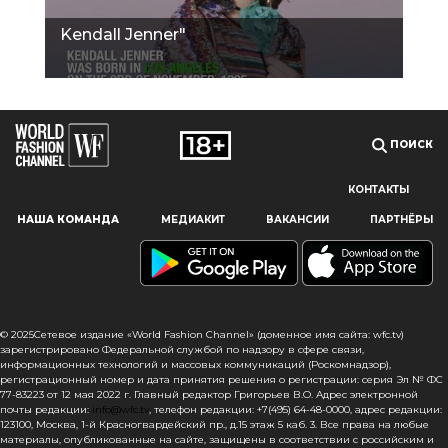
Kendall Jenner"
ПОИСК
КОНТАКТЫ
Наш сайт использует файлы cookie и похожие технологии,
НАША КОМАНДА
МЕДИАКИТ
ВАКАНСИИ
ПАРТНЁРЫ
чтобы гарантировать максимальное удобство
пользователям, предоставляя персонализированную
информацию, запоминая предпочтения в области
маркетинга и продукции, а также помогая получить
правильную информацию. При использовании данного
сайта, вы подтверждаете свое согласие на использование
© 2025Сетевое издание «World Fashion Channel» (доменное имя сайта: wfc.tv)
файлов cookie в соответствии с настоящим уведомлением
зарегистрировано Федеральной службой по надзору в сфере связи,
информационных технологий и массовых коммуникаций (Роскомнадзор),
в отношении данного типа файлов. Если вы не согласны
регистрационный номер и дата принятия решения о регистрации: серия Эл № ФС
с тем, чтобы мы использовали данный тип файлов,
77-83223 от 12 мая 2022 г. Главный редактор Григорьев В.О. Адрес электронной
то вы должны соответствующим образом установить
почты редакции:
info@wfc.tv
, телефон редакции: +7(495) 64-48-0000, адрес редакции:
123100, Москва, 1-й Красногвардейский пр., д.15 этаж 5 каб. 3. Все права на любые
настройки вашего браузера или не использовать сайт wfc.tv
материалы, опубликованные на сайте, защищены в соответствии с российским и