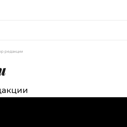
ор редакции
и
дакции