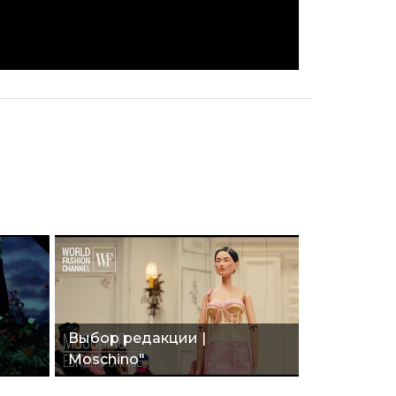
Выбор редакции |
Moschino"