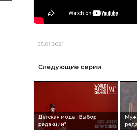
25.01.2021
Следующие серии
Детская мода | Выбор
Мужс
редакции"
ред