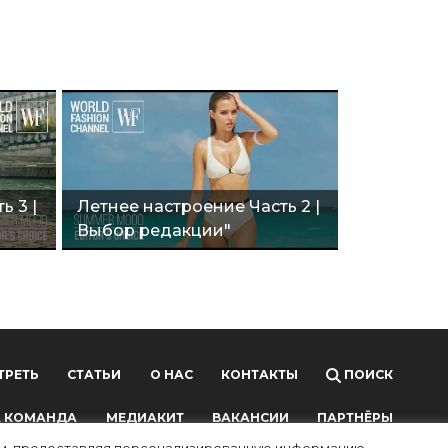
ь 3 |
Летнее настроение Часть 2 |
Выбор редакции"
ТРЕТЬ
СТАТЬИ
О НАС
КОНТАКТЫ
ПОИСК
 КОМАНДА
МЕДИАКИТ
ВАКАНСИИ
ПАРТНЁРЫ