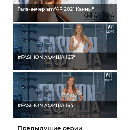
Гала-вечер amfAR 2021 Канны"
#FASHION АФИША 163"
#FASHION АФИША 164"
Предыдущие серии