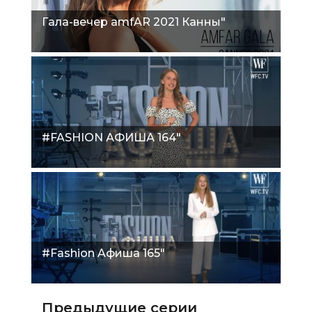
Гала-вечер amfAR 2021 Канны"
#FASHION АФИША 164"
#Fashion Aфиша 165"
Предыдущие серии