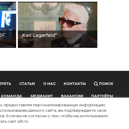
OF
Karl Lagerfeld"
ТРЕТЬ
СТАТЬИ
О НАС
КОНТАКТЫ
ПОИСК
 КОМАНДА
МЕДИАКИТ
ВАКАНСИИ
ПАРТНЁРЫ
лям, предоставляя персонализированную информацию,
использовании данного сайта, вы подтверждаете свое
в. Если вы не согласны с тем, чтобы мы использовали
ть сайт wfc.tv