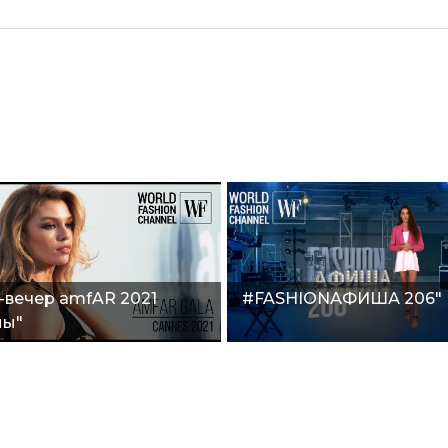
-вечер amfAR 2021
#FASHIONАФИША 206"
ны"