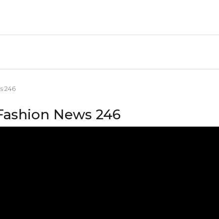
s 246
Fashion News 246