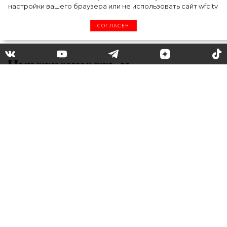
настройки вашего браузера или не использовать сайт wfc.tv
СОГЛАСЕН
Чувственность и
естественность: Эльза Хоск
показала, как выглядит без
макияжа и укладки
В своем *******-аккаунте 31-летняя модель
Эльза Хоск опубликовала новую
фотографию, на которой показала, как
выглядит без макияжа и укладки.