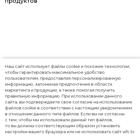
продуктов
Наш сайт использует файлы cookie и похожие технологии,
Очаровательный румянец и
чтобы гарантировать максимальное удобство
пользователям, предоставляя персонализированную
все оттенки зелени: делаем
информацию, запоминая предпочтения в области
маркетинга и продукции, а также помогая получить
трендовый мэйкап с
правильную информацию. При использовании данного
сайта, вы подтверждаете свое согласие на использование
косметикой
файлов cookie в соответствии с настоящим уведомлением
в отношении данного типа файлов. Если вы не согласны
Romanovamakeup
с тем, чтобы мы использовали данный тип файлов,
то вы должны соответствующим образом установить
настройки вашего браузера или не использовать сайт wfc.tv