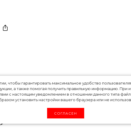
делилась идеей
огии, чтобы гарантировать максимальное удобство пользовате
укции, а также помогая получить правильную информацию. При 
ияжа для
твии с настоящим уведомлением в отношении данного типа файло
разом установить настройки вашего браузера или не использова
0
СОГЛАСЕН