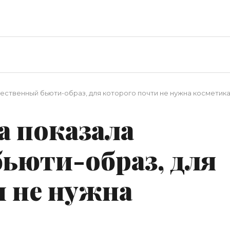
ественный бьюти-образ, для которого почти не нужна косметик
а показала
ьюти-образ, для
и не нужна