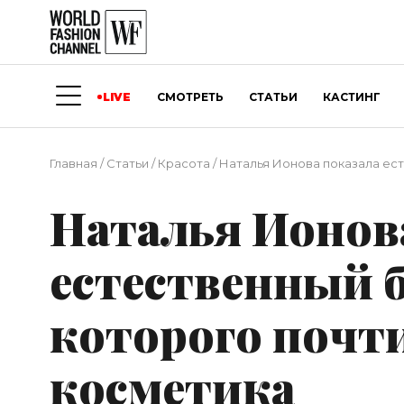
LIVE
СМОТРЕТЬ
СТАТЬИ
КАСТИНГ
Главная
/
Статьи
/
Красота
/
Наталья Ионова показала ест
Наталья Ионов
естественный б
которого почт
косметика