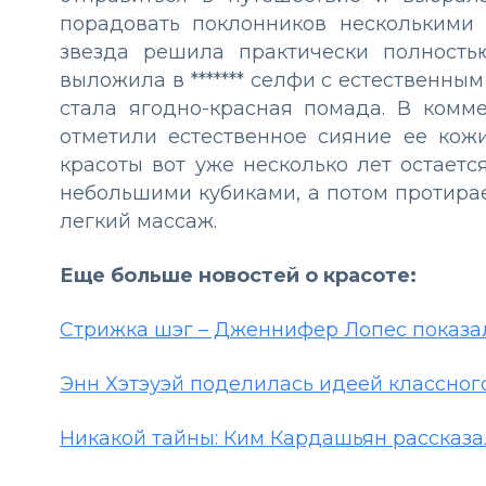
порадовать поклонников несколькими
звезда решила практически полность
выложила в ******* селфи с естественн
стала ягодно-красная помада. В комм
отметили естественное сияние ее кожи
красоты вот уже несколько лет остает
небольшими кубиками, а потом протирае
легкий массаж.
Еще больше новостей о красоте:
Стрижка шэг – Дженнифер Лопес показа
Энн Хэтэуэй поделилась идеей классног
Никакой тайны: Ким Кардашьян рассказа