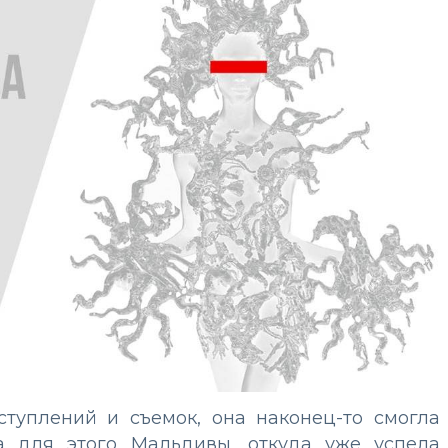
ыступлений и съемок, она наконец-то смогла
а для этого Мальдивы, откуда уже успела