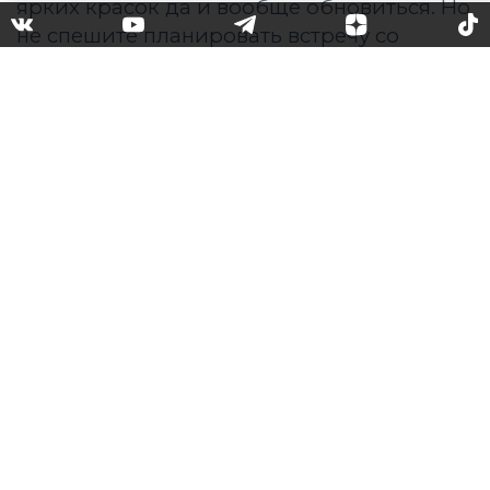
Лунный календарь стрижек
на ноябрь 2019
В какой день стоит стричься, а в какой
лучше не планировать встречу со
стилистом.
С наступлением хмурых и серых дней
хочется внести в свою жизнь больше
ярких красок да и вообще обновиться. Но
не спешите планировать встречу со
стилистом, желая сделать новую стрижку
и получить новый цвет волос. Не все дни
благоприятны для бьюти-процедур.
Сделанная в неправильный день стрижка,