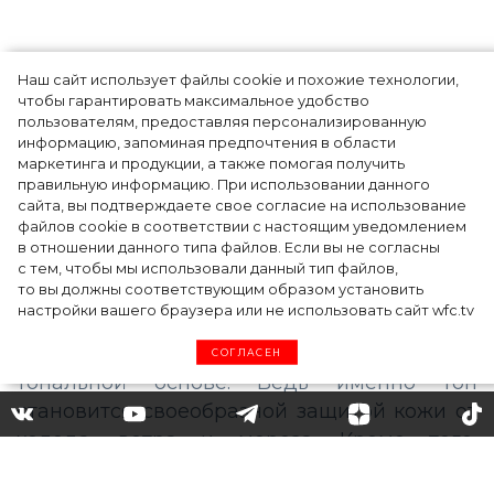
Наш сайт использует файлы cookie и похожие технологии,
Как выбрать тональное
чтобы гарантировать максимальное удобство
пользователям, предоставляя персонализированную
средство для зимы:
информацию, запоминая предпочтения в области
маркетинга и продукции, а также помогая получить
основные лайфхаки
правильную информацию. При использовании данного
сайта, вы подтверждаете свое согласие на использование
файлов cookie в соответствии с настоящим уведомлением
в отношении данного типа файлов. Если вы не согласны
Холода уже наступили, а это значит, что
с тем, чтобы мы использовали данный тип файлов,
то вы должны соответствующим образом установить
кожа лица нуждается в еще более
настройки вашего браузера или не использовать сайт wfc.tv
бережном уходе. И здесь важно подумать
не только о масках, тониках и креме, но и о
СОГЛАСЕН
тональной основе. Ведь именно тон
становится своеобразной защитой кожи от
холода, ветра и мороза. Кроме того,
тональное средство дарит ощущение