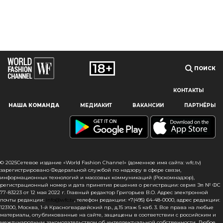
ПОИСК
КОНТАКТЫ
Наш сайт использует файлы cookie и похожие технологии,
НАША КОМАНДА
МЕДИАКИТ
ВАКАНСИИ
ПАРТНЁРЫ
чтобы гарантировать максимальное удобство
пользователям, предоставляя персонализированную
информацию, запоминая предпочтения в области
маркетинга и продукции, а также помогая получить
правильную информацию. При использовании данного
сайта, вы подтверждаете свое согласие на использование
© 2025Сетевое издание «World Fashion Channel» (доменное имя сайта: wfc.tv)
файлов cookie в соответствии с настоящим уведомлением
зарегистрировано Федеральной службой по надзору в сфере связи,
информационных технологий и массовых коммуникаций (Роскомнадзор),
в отношении данного типа файлов. Если вы не согласны
регистрационный номер и дата принятия решения о регистрации: серия Эл № ФС
с тем, чтобы мы использовали данный тип файлов,
77-83223 от 12 мая 2022 г. Главный редактор Григорьев В.О. Адрес электронной
то вы должны соответствующим образом установить
почты редакции:
info@wfc.tv
, телефон редакции: +7(495) 64-48-0000, адрес редакции:
123100, Москва, 1-й Красногвардейский пр., д.15 этаж 5 каб. 3. Все права на любые
настройки вашего браузера или не использовать сайт wfc.tv
материалы, опубликованные на сайте, защищены в соответствии с российским и
международным законодательством об интеллектуальной собственности. Любое