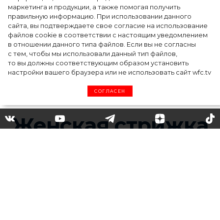
косметический бренд, представив трио
маркетинга и продукции, а также помогая получить
продуктов
правильную информацию. При использовании данного
сайта, вы подтверждаете свое согласие на использование
файлов cookie в соответствии с настоящим уведомлением
в отношении данного типа файлов. Если вы не согласны
с тем, чтобы мы использовали данный тип файлов,
то вы должны соответствующим образом установить
настройки вашего браузера или не использовать сайт wfc.tv
СОГЛАСЕН
Каскад на короткие волосы:
все, что вам нужно знать об
этой прическе
Каскад по праву считается одной из
популярных стрижек на короткие волосы. У нас