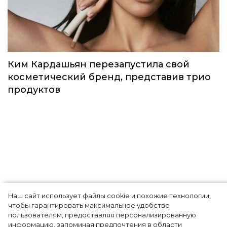
Идеальный весенний макияж: MAC
выпустили лимитированную коллекцию
под названием Teddy Forever
Красота
Наш сайт использует файлы cookie и похожие технологии,
чтобы гарантировать максимальное удобство
Ким Кардашьян перезапустила свой
пользователям, предоставляя персонализированную
информацию, запоминая предпочтения в области