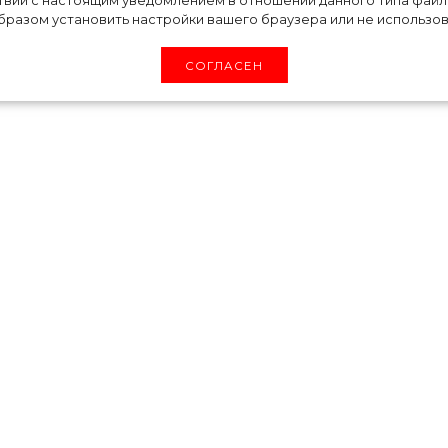
твии с настоящим уведомлением в отношении данного типа файло
й она узнала от
разом установить настройки вашего браузера или не использова
СОГЛАСЕН
премии «Оскар» Николь Кидман призналась, 
тить появление морщин ей помогает один бью
ужа музыканта Кита Урбана.