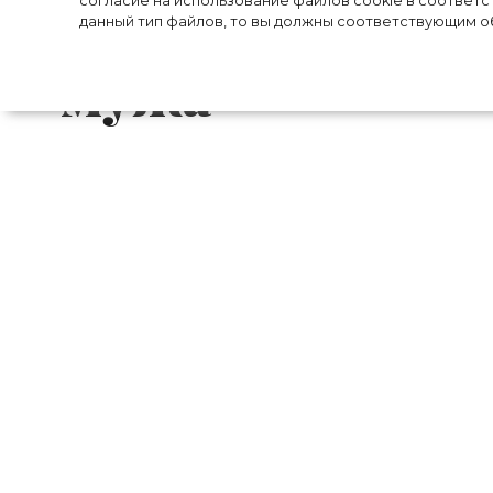
согласие на использование файлов cookie в соответс
секрет, которы
данный тип файлов, то вы должны соответствующим об
мужа
53-летняя актриса и обладательница 
сохранить молодость кожи и предотвра
лайфхак, который она узнала от своего м