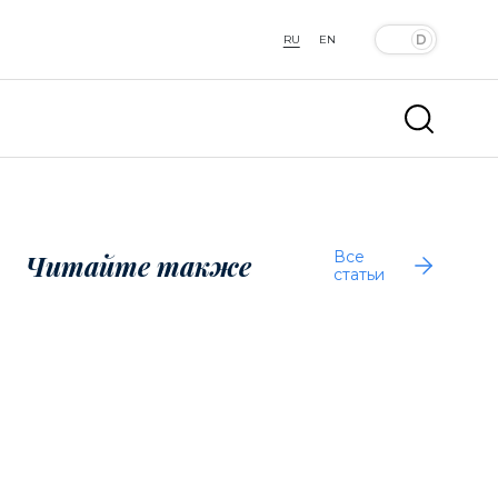
RU
EN
Все
Читайте также
статьи