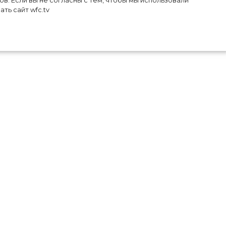
в. Если вы не согласны с тем, чтобы мы использовали
ть сайт wfc.tv
что
ти-