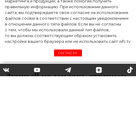
маркетинга и продукции, а также помогая получить
продуктов
правильную информацию. При использовании данного
сайта, вы подтверждаете свое согласие на использование
файлов cookie в соответствии с настоящим уведомлением
в отношении данного типа файлов. Если вы не согласны
с тем, чтобы мы использовали данный тип файлов,
то вы должны соответствующим образом установить
настройки вашего браузера или не использовать сайт wfc.tv
СОГЛАСЕН
Лунный календарь стрижек
на январь 2021
В январе 2021 нас ждет 15 благоприятных
дней для того, чтобы записаться в салон к
любимому мастеру и сделать новую
прическу, попробовать необычную технику