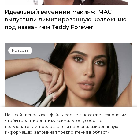
Идеальный весенний макияж: MAC
выпустили лимитированную коллекцию
под названием Teddy Forever
Красота
Наш сайт использует файлы cookie и похожие технологии,
чтобы гарантировать максимальное удобство
Ким Кардашьян перезапустила свой
пользователям, предоставляя персонализированную
информацию, запоминая предпочтения в области
косметический бренд, представив трио