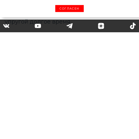
СОГЛАСЕН
Уход за кожей декольте: как
улучшить ее состояние
Кожа в области шеи и декольте более
тонкая и менее эластичная, чем на других
участках тела, поэтому быстрее стареет –
появляются заломы, складки и морщинки.
Но если регулярно ухаживать за нежной
зоной, она будет оставаться гладкой и
упругой долгое время.