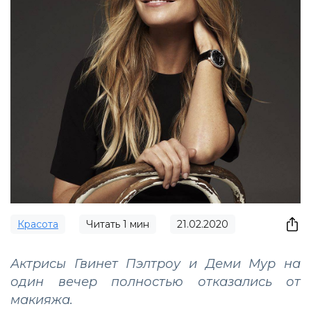
Красота
Читать
1
мин
21.02.2020
Актрисы Гвинет Пэлтроу и Деми Мур на
один вечер полностью отказались от
макияжа.