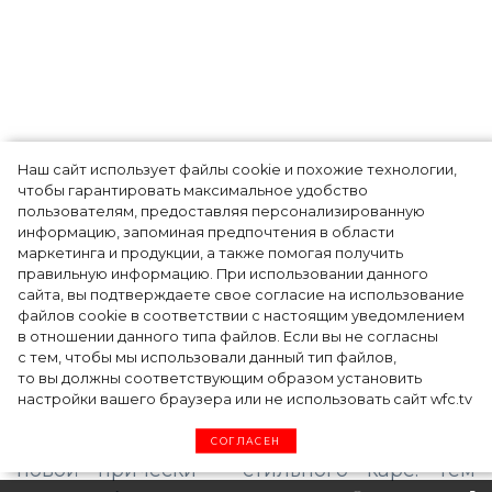
Наш сайт использует файлы cookie и похожие технологии,
За естественность: Алена
чтобы гарантировать максимальное удобство
пользователям, предоставляя персонализированную
Шишкова отказалась от
информацию, запоминая предпочтения в области
маркетинга и продукции, а также помогая получить
нарощенных волос
правильную информацию. При использовании данного
сайта, вы подтверждаете свое согласие на использование
файлов cookie в соответствии с настоящим уведомлением
в отношении данного типа файлов. Если вы не согласны
27-летняя модель и бывшая возлюбленная
с тем, чтобы мы использовали данный тип файлов,
то вы должны соответствующим образом установить
Тимати Алена Шишкова решила
настройки вашего браузера или не использовать сайт wfc.tv
радикально изменить свой имидж. В *******е
девушка поделилась фотографиями своей
СОГЛАСЕН
новой прически – стильного каре. Тем