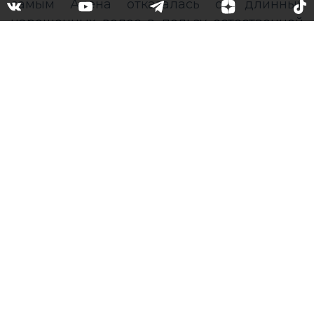
самым Алена отказалась от длинных
нарощенных волос в пользу естественной
укладки.