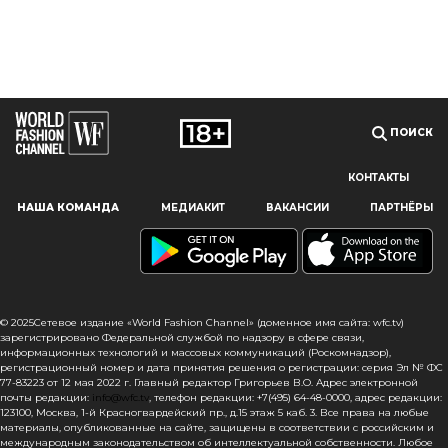
ПОИСК
КОНТАКТЫ
Наш сайт использует файлы cookie и похожие технологии,
НАША КОМАНДА
МЕДИАКИТ
ВАКАНСИИ
ПАРТНЁРЫ
чтобы гарантировать максимальное удобство
пользователям, предоставляя персонализированную
информацию, запоминая предпочтения в области
маркетинга и продукции, а также помогая получить
правильную информацию. При использовании данного
сайта, вы подтверждаете свое согласие на использование
© 2025Сетевое издание «World Fashion Channel» (доменное имя сайта: wfc.tv)
файлов cookie в соответствии с настоящим уведомлением
зарегистрировано Федеральной службой по надзору в сфере связи,
информационных технологий и массовых коммуникаций (Роскомнадзор),
в отношении данного типа файлов. Если вы не согласны
регистрационный номер и дата принятия решения о регистрации: серия Эл № ФС
с тем, чтобы мы использовали данный тип файлов,
77-83223 от 12 мая 2022 г. Главный редактор Григорьев В.О. Адрес электронной
то вы должны соответствующим образом установить
почты редакции:
info@wfc.tv
, телефон редакции: +7(495) 64-48-0000, адрес редакции:
123100, Москва, 1-й Красногвардейский пр., д.15 этаж 5 каб. 3. Все права на любые
настройки вашего браузера или не использовать сайт wfc.tv
материалы, опубликованные на сайте, защищены в соответствии с российским и
международным законодательством об интеллектуальной собственности. Любое