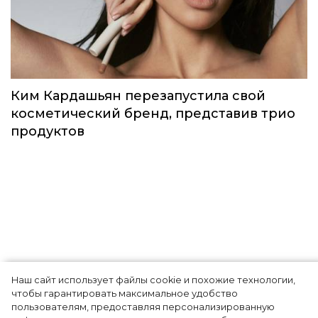
Идеальный весенний макияж: MAC
выпустили лимитированную коллекцию
под названием Teddy Forever
Красота
Наш сайт использует файлы cookie и похожие технологии,
чтобы гарантировать максимальное удобство
Ким Кардашьян перезапустила свой
пользователям, предоставляя персонализированную