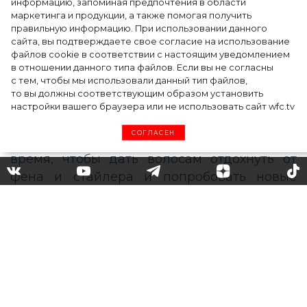
информацию, запоминая предпочтения в области
косметический бренд, представив трио
маркетинга и продукции, а также помогая получить
продуктов
правильную информацию. При использовании данного
сайта, вы подтверждаете свое согласие на использование
файлов cookie в соответствии с настоящим уведомлением
в отношении данного типа файлов. Если вы не согласны
с тем, чтобы мы использовали данный тип файлов,
то вы должны соответствующим образом установить
настройки вашего браузера или не использовать сайт wfc.tv
СОГЛАСЕН
Когда лень делать укладку:
какие прически советуют
делать знаменитости во
время карантина