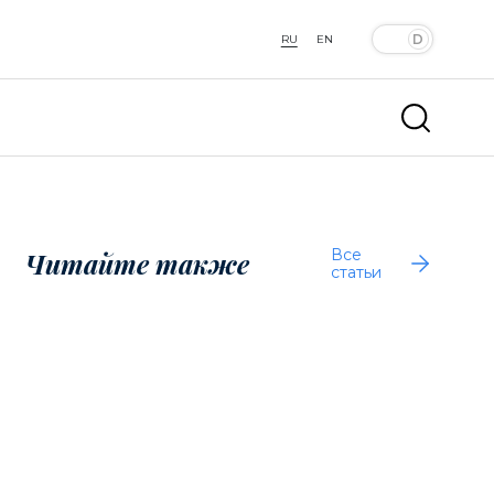
RU
EN
Все
Читайте также
статьи