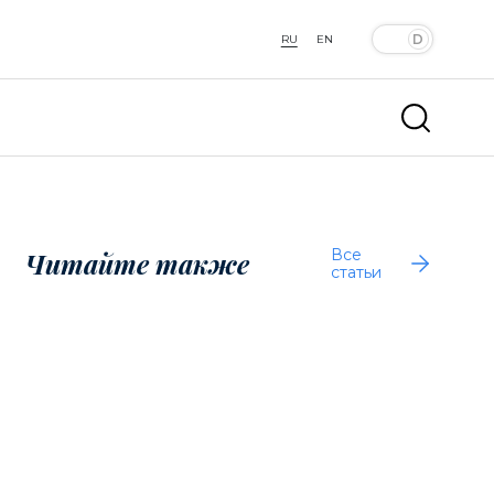
RU
EN
Все
Читайте также
статьи