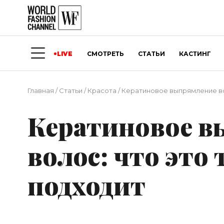
LIVE
СМОТРЕТЬ
СТАТЬИ
КАСТИНГ
Главная
/
Статьи
/
Красота
/
Кератиновое выпрямление вол
Кератиновое в
волос: что это 
подходит