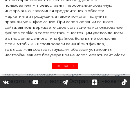
Ким Кардашьян перезапустила свой
пользователям, предоставляя персонализированную
информацию, запоминая предпочтения в области
косметический бренд, представив трио
маркетинга и продукции, а также помогая получить
продуктов
правильную информацию. При использовании данного
сайта, вы подтверждаете свое согласие на использование
файлов cookie в соответствии с настоящим уведомлением
в отношении данного типа файлов. Если вы не согласны
с тем, чтобы мы использовали данный тип файлов,
то вы должны соответствующим образом установить
настройки вашего браузера или не использовать сайт wfc.tv
СОГЛАСЕН
Витамин С для лица: в чем
его секрет и кому он
необходим