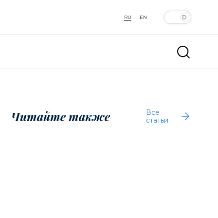
RU
EN
Все
Читайте также
статьи