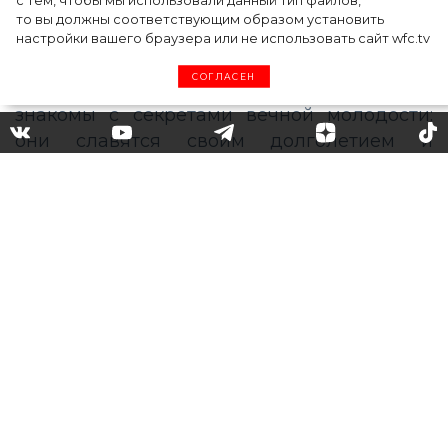
с тем, чтобы мы использовали данный тип файлов,
то вы должны соответствующим образом установить
настройки вашего браузера или не использовать сайт wfc.tv
СОГЛАСЕН
Техника гуаши,
ароматерапия и другие
секреты красоты и
молодости азиаток
Как в 40 лет выглядеть на 20 – этот вопрос
волнует женщин по всему миру. Однако
жительницы азиатских стран давно
знакомы с секретами вечной молодости:
они славятся своим долголетием и