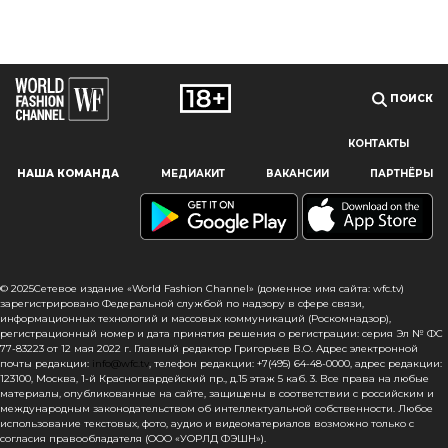
ПОИСК
КОНТАКТЫ
Наш сайт использует файлы cookie и похожие технологии,
НАША КОМАНДА
МЕДИАКИТ
ВАКАНСИИ
ПАРТНЁРЫ
чтобы гарантировать максимальное удобство
пользователям, предоставляя персонализированную
информацию, запоминая предпочтения в области
маркетинга и продукции, а также помогая получить
правильную информацию. При использовании данного
сайта, вы подтверждаете свое согласие на использование
© 2025Сетевое издание «World Fashion Channel» (доменное имя сайта: wfc.tv)
файлов cookie в соответствии с настоящим уведомлением
зарегистрировано Федеральной службой по надзору в сфере связи,
информационных технологий и массовых коммуникаций (Роскомнадзор),
в отношении данного типа файлов. Если вы не согласны
регистрационный номер и дата принятия решения о регистрации: серия Эл № ФС
с тем, чтобы мы использовали данный тип файлов,
77-83223 от 12 мая 2022 г. Главный редактор Григорьев В.О. Адрес электронной
то вы должны соответствующим образом установить
почты редакции:
info@wfc.tv
, телефон редакции: +7(495) 64-48-0000, адрес редакции:
123100, Москва, 1-й Красногвардейский пр., д.15 этаж 5 каб. 3. Все права на любые
настройки вашего браузера или не использовать сайт wfc.tv
материалы, опубликованные на сайте, защищены в соответствии с российским и
международным законодательством об интеллектуальной собственности. Любое
СОГЛАСЕН
использование текстовых, фото, аудио и видеоматериалов возможно только с
согласия правообладателя (ООО «УОРЛД ФЭШН»).