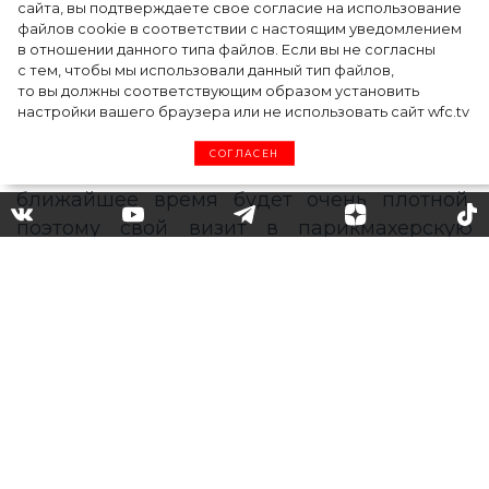
сайта, вы подтверждаете свое согласие на использование
После нескольких месяцев карантина
файлов cookie в соответствии с настоящим уведомлением
в отношении данного типа файлов. Если вы не согласны
открылись салоны красоты и
с тем, чтобы мы использовали данный тип файлов,
парикмахерские. Тем не менее из-за
то вы должны соответствующим образом установить
сохраняющихся ограничений салоны могут
настройки вашего браузера или не использовать сайт wfc.tv
принимать небольшое число клиентов в
СОГЛАСЕН
день. Запись на встречу со стилистом в
ближайшее время будет очень плотной,
поэтому свой визит в парикмахерскую
стоит планировать заранее.
Делать это лучше с учетом лунного
календаря: он подскажет самые
благоприятные дни для того, чтобы
сделать стрижку или окрашивание,
которые будут радовать вас в течение
длительного времени.