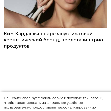
Идеальный весенний макияж: MAC
выпустили лимитированную коллекцию
под названием Teddy Forever
Красота
Наш сайт использует файлы cookie и похожие технологии,
чтобы гарантировать максимальное удобство
Ким Кардашьян перезапустила свой
пользователям, предоставляя персонализированную