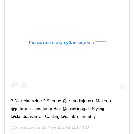
Посмотреть эту публикацию в *******
? Dior Magazine ? Shot by @arnaudlajeunie Makeup
@peterphilipsmakeup Hair @soichiinagaki Styling
@claudiaasinclair Casting @establishmentny
Публикация от
18 Июн 2020 в 11:04 PDT