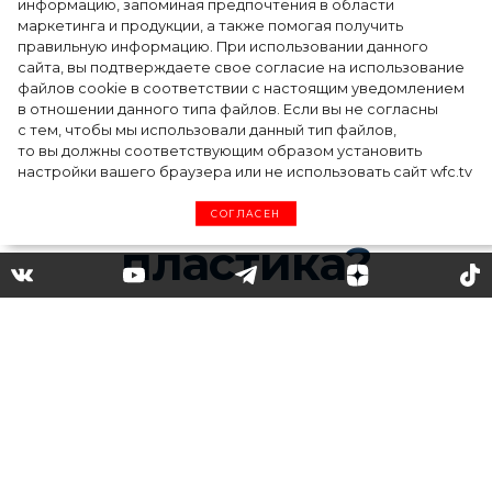
информацию, запоминая предпочтения в области
косметический бренд, представив трио
маркетинга и продукции, а также помогая получить
продуктов
правильную информацию. При использовании данного
сайта, вы подтверждаете свое согласие на использование
файлов cookie в соответствии с настоящим уведомлением
в отношении данного типа файлов. Если вы не согласны
с тем, чтобы мы использовали данный тип файлов,
то вы должны соответствующим образом установить
настройки вашего браузера или не использовать сайт wfc.tv
СОГЛАСЕН
Контурная пластика лица:
что из себя представляет эта
безоперационная методика
Что такое