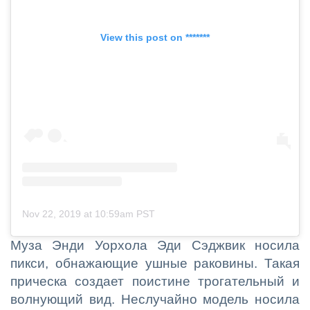
View this post on *******
Nov 22, 2019 at 10:59am PST
Муза Энди Уорхола Эди Сэджвик носила
пикси, обнажающие ушные раковины. Такая
прическа создает поистине трогательный и
волнующий вид. Неслучайно модель носила