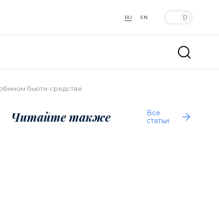
RU
EN
 любимом бьюти-средстве
Все
Читайте также
статьи