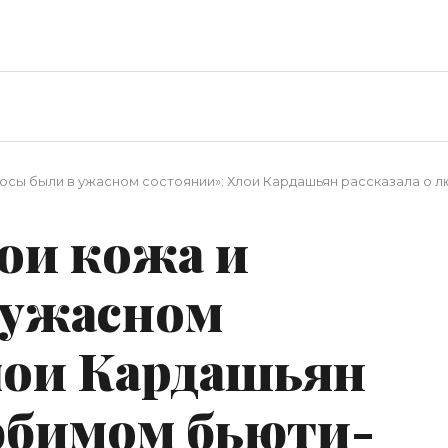
лосы были в ужасном состоянии»: Хлои Кардашьян рассказала о
ои кожа и
 ужасном
лои Кардашьян
любимом бьюти-