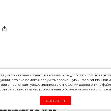
фена и другой
огии, чтобы гарантировать максимальное удобство пользовате
укции, а также помогая получить правильную информацию. При 
твии с настоящим уведомлением в отношении данного типа файло
 в чем секрет
разом установить настройки вашего браузера или не использова
Миддлтон
СОГЛАСЕН