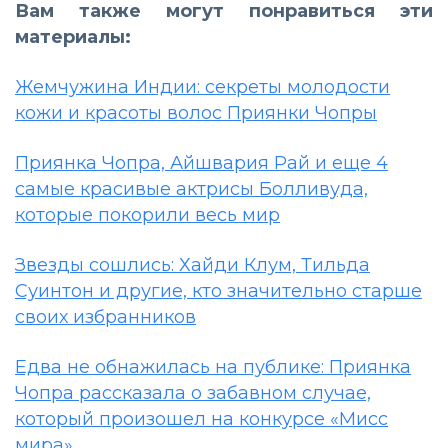
Вам также могут понравиться эти
материалы:
Жемчужина Индии: секреты молодости
кожи и красоты волос Приянки Чопры
Приянка Чопра, Айшвария Рай и еще 4
самые красивые актрисы Болливуда,
которые покорили весь мир
Звезды сошлись: Хайди Клум, Тильда
Суинтон и другие, кто значительно старше
своих избранников
Едва не обнажилась на публике: Приянка
Чопра рассказала о забавном случае,
который произошел на конкурсе «Мисс
мира»