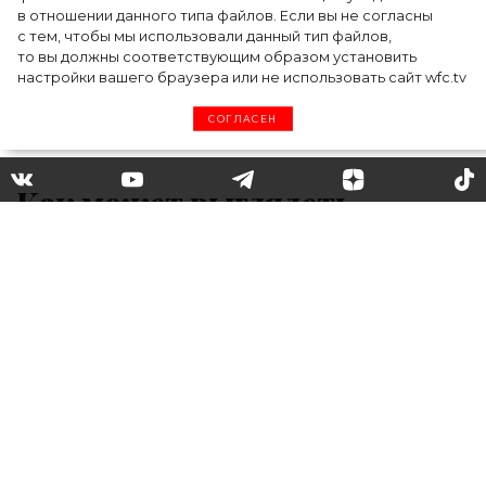
в отношении данного типа файлов. Если вы не согласны
с тем, чтобы мы использовали данный тип файлов,
то вы должны соответствующим образом установить
настройки вашего браузера или не использовать сайт wfc.tv
СОГЛАСЕН
Как может выглядеть
современный французский
маникюр: показывает Кайли
Дженнер
Назвать Кайли Дженнер поклонницей
минималистичного стиля довольно сложно:
начиная с выбора одежды и заканчивая
макияжем она предпочитает