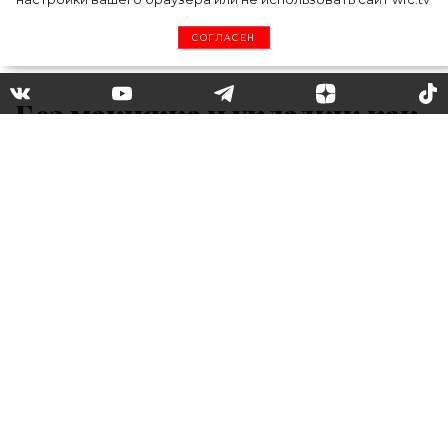
СОГЛАСЕН
Без макияжа и укладки: как
певица Алсу выглядит в
реальной жизни
За последние несколько месяцев среди
знаменитостей наметился новый тренд:
они делятся с подписчиками не только
фотографиями с вечеринок и красных
ковровых дорожек, но и часто показывают,
как выглядят в реальной жизни, когда
можно не думать о работе, а просто
отдыхать и быть собой.