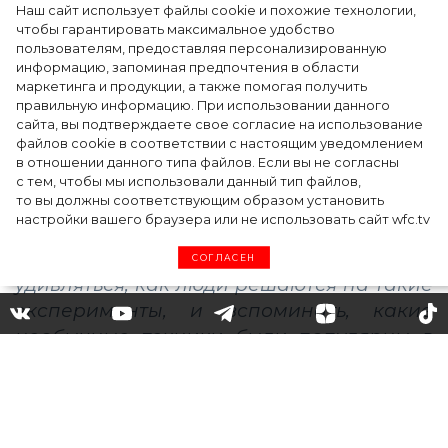
Наш сайт использует файлы cookie и похожие технологии,
чтобы гарантировать максимальное удобство
Ким Кардашьян перезапустила свой
пользователям, предоставляя персонализированную
информацию, запоминая предпочтения в области
косметический бренд, представив трио
маркетинга и продукции, а также помогая получить
продуктов
правильную информацию. При использовании данного
сайта, вы подтверждаете свое согласие на использование
файлов cookie в соответствии с настоящим уведомлением
в отношении данного типа файлов. Если вы не согласны
с тем, чтобы мы использовали данный тип файлов,
то вы должны соответствующим образом установить
настройки вашего браузера или не использовать сайт wfc.tv
СОГЛАСЕН
Губы-осьминоги и волосы в
носу: самые странные
бьюти-тренды 2019 года