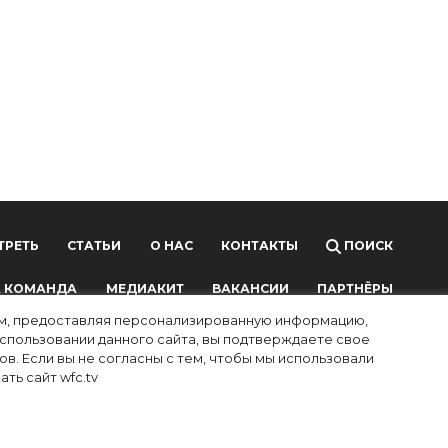
ТРЕТЬ
СТАТЬИ
О НАС
КОНТАКТЫ
ПОИСК
 КОМАНДА
МЕДИАКИТ
ВАКАНСИИ
ПАРТНЁРЫ
лям, предоставляя персонализированную информацию,
использовании данного сайта, вы подтверждаете свое
в. Если вы не согласны с тем, чтобы мы использовали
ть сайт wfc.tv
ных технологий и массовых коммуникаций (Роскомнадзор),
ой почты редакции:
info@wfc.tv
, телефон редакции: +7(495) 64-48-0000, адрес
и с российским и международным законодательством об интеллектуальной