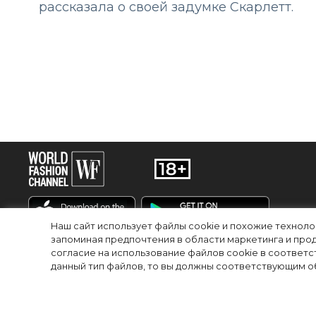
рассказала о своей задумке Скарлетт.
Наш сайт использует файлы cookie и похожие технол
запоминая предпочтения в области маркетинга и прод
согласие на использование файлов cookie в соответс
RU
EN
данный тип файлов, то вы должны соответствующим об
© 2025Сетевое издание «World Fashion Channel» (доменное имя сайта: wfc.
регистрационный номер и дата принятия решения о регистрации: серия Эл №
редакции: 123100, Москва, 1-й Красногвардейский пр., д.15 этаж 5 каб. 3