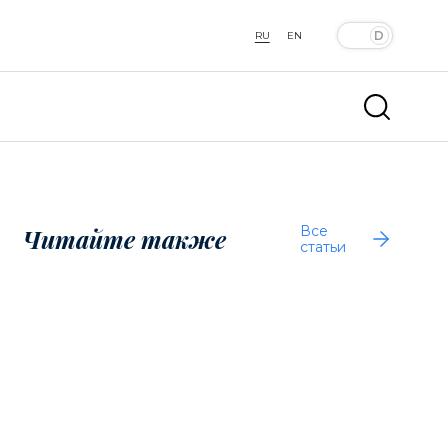
RU
EN
Все
Читайте также
статьи