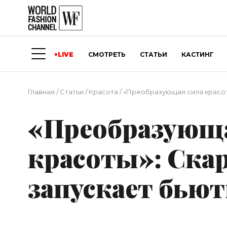
LIVE
СМОТРЕТЬ
СТАТЬИ
КАСТИНГ
Главная
/
Статьи
/
Красота
/
«Преобразующая сила красот
«Преобразующа
красоты»: Ска
запускает бью