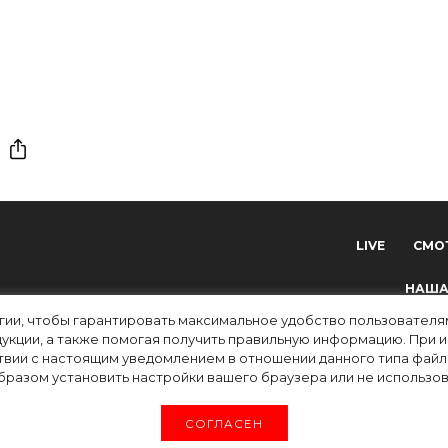
LIVE
СМО
НАША
огии, чтобы гарантировать максимальное удобство пользовате
укции, а также помогая получить правильную информацию. При 
твии с настоящим уведомлением в отношении данного типа файло
разом установить настройки вашего браузера или не использова
tv) зарегистрировано Федеральной службой по надзору в сфере связи, информацион
СОГЛАСЕН
 ФС 77-83223 от 12 мая 2022 г. Главный редактор Григорьев В.О. Адрес электронн
. Все права на любые материалы, опубликованные на сайте, защищены в соответстви