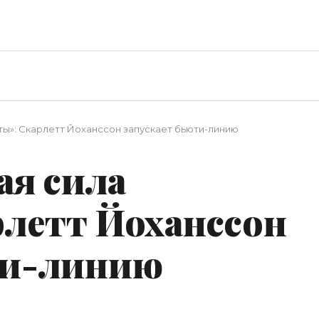
ы»: Скарлетт Йоханссон запускает бьюти-линию
я сила
рлетт Йоханссон
ти-линию