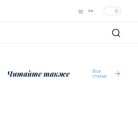
RU
EN
Все
Читайте также
статьи