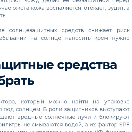
лабляют кожу, делая ее беззащитной перед
ае ожога кожа воспаляется, отекает, зудит, а
ть.
ние солнцезащитных средств снижает риск
ребывании на солнце наносить крем нужно
ащитные средства
брать
ктора, который можно найти на упаковке
мя под солнцем. В роли защитников выступают
ощают вредные солнечные лучи и блокируют
фильтры не смываются водой, а их фактор SPF