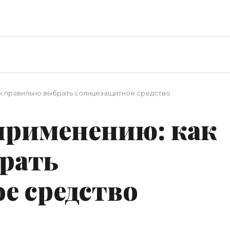
ак правильно выбрать солнцезащитное средство
применению: как
рать
е средство