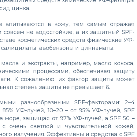
лнцезащитных средств химические УФ-фильтры
сид цинка.
е впитываются в кожу, тем самым отражая
и совсем не водостойкие, а их защитный SPF-
оставе косметических средств физические УФ-
 салицилаты, авобензоны и циннаматы.
асла и экстракты, например, масло кокоса,
зическими процессами, обеспечивая защиту
лаги. К сожалению, их фактор защиты может
ьная степень защиты не превышает 6.
мыми разнообразными SPF-факторами: 2–4
 85% УФ-лучей, 10–20 – от 95% УФ-лучей, SPF
а море, защищая от 97% УФ-лучей, а SPF 50 –
с очень светлой и чувствительной кожей,
ного излучения. Эффективны и средства с SPF