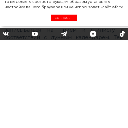
то вы должны соответствующим образом установить
настройки вашего браузера или не использовать сайт wfc.tv
СОГЛАСЕН
Лунный календарь стрижек
на сентябрь 2020
Осень всегда вдохновляет на смелые
эксперименты с имиджем: хочется сделать
короткую стрижку, обновить цвет волос или
примерить новую укладку. Чтобы
результаты таких экспериментов принесли
только положительные эмоции, лучше
записываться на прием к стилисту в
соответствии с лунным календарем. Тем