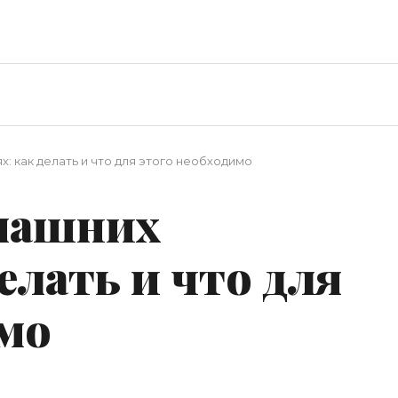
: как делать и что для этого необходимо
машних
елать и что для
имо