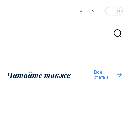
RU
EN
Все
Читайте также
статьи